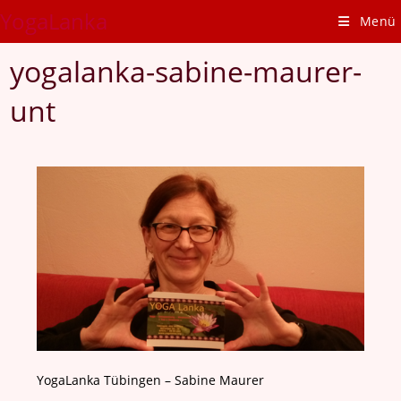
Zum
YogaLanka
Menü
Inhalt
springen
yogalanka-sabine-maurer-
unt
YogaLanka Tübingen – Sabine Maurer